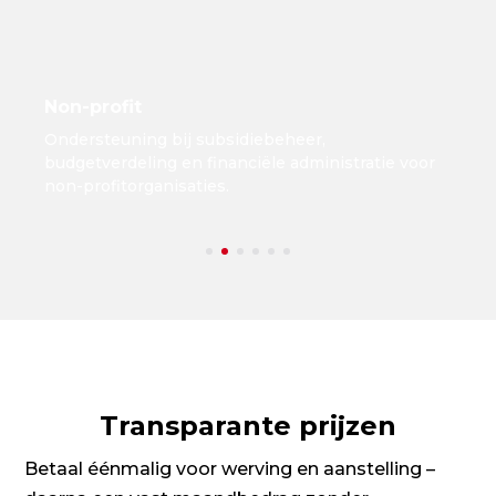
Non-profit
Ondersteuning bij subsidiebeheer,
budgetverdeling en financiële administratie voor
non-profitorganisaties.
Transparante prijzen
Betaal éénmalig voor werving en aanstelling –